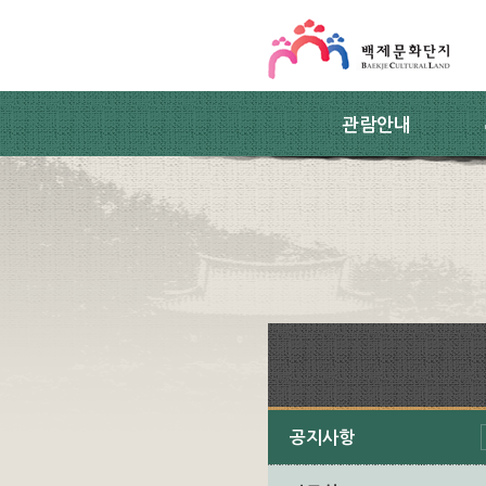
스킵네비게이션
본문 바로가기
주요메뉴 바로가기
하위메뉴 바로가기
관람안내
공지사항