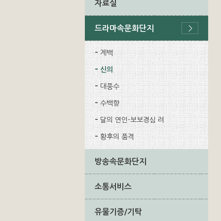
자료실
드라마속문화단지
계백
신의
대풍수
수백향
달의 연인-보보경심 려
황후의 품격
방송속문화단지
소통서비스
유물기증/기탁