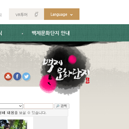
Language
VR투어
지
식
백제문화단지 안내