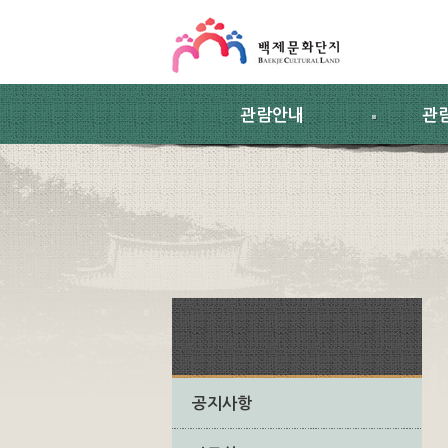
스킵네비게이션
본문 바로가기
주요메뉴 바로가기
하위메뉴 바로가기
관람안내
관
공지사항