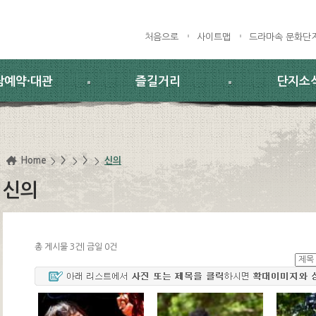
처음으로
사이트맵
드라마속 문화단
람예약·대관
즐길거리
단지소
Home
>
>
신의
신의
총 게시물 3건| 금일 0건