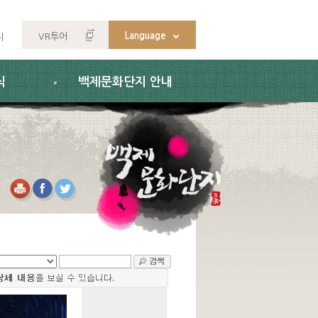
Language
VR투어
지
식
백제문화단지 안내