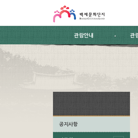
스킵네비게이션
본문 바로가기
주요메뉴 바로가기
하위메뉴 바로가기
관람안내
관
공지사항