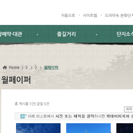
처음으로
사이트맵
드라마속 문화단
람예약·대관
즐길거리
단지소
Home
>
>
월페이퍼
월페이퍼
총 게시물 3건| 금일 0건