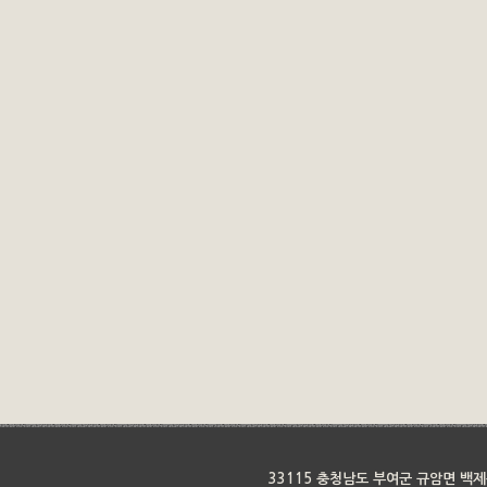
33115 충청남도 부여군 규암면 백제