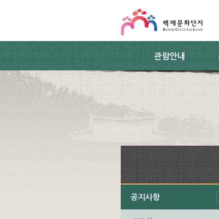
스킵네비게이션
본문 바로가기
주요메뉴 바로가기
하위메뉴 바로가기
관람안내
공지사항