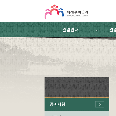
스킵네비게이션
본문 바로가기
주요메뉴 바로가기
하위메뉴 바로가기
관람안내
관
공지사항