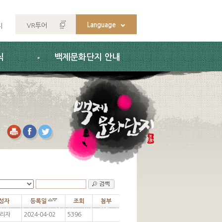
Language
VR투어
지
식
백제문화단지 안내
성자
등록일
조회
첨부
리자
2024-04-02
5396