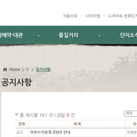
처음으로
사이트맵
드라마속 문화단
람예약·대관
즐길거리
단지소
Home
>
공지사항
공지사항
총 게시물 161 건 l 금일
0
건
번호
제 목
작
공지
우천시 미운영 콘텐츠 안내
전체관