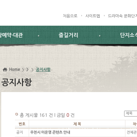
처음으로
사이트맵
드라마속 문화단
람예약·대관
즐길거리
단지소
Home
>
공지사항
공지사항
총 게시물 161 건 l 금일
0
건
번호
제 목
작
공지
우천시 미운영 콘텐츠 안내
전체관