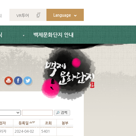
Language
VR투어
지
식
백제문화단지 안내
성자
등록일
조회
첨부
리자
2024-04-02
5401