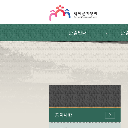
스킵네비게이션
본문 바로가기
주요메뉴 바로가기
하위메뉴 바로가기
관람안내
관
공지사항