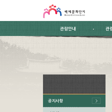
스킵네비게이션
본문 바로가기
주요메뉴 바로가기
하위메뉴 바로가기
관람안내
관
공지사항