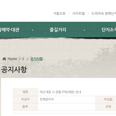
처음으로
사이트맵
드라마속 문화단
람예약·대관
즐길거리
단지소
Home
>
공지사항
공지사항
제목
야간개장 시 관람구역(제한) 안내
작성자
전체관리자
작성일
첨부
조회