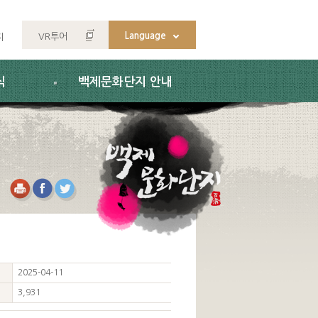
Language
VR투어
지
식
백제문화단지 안내
2025-04-11
3,931