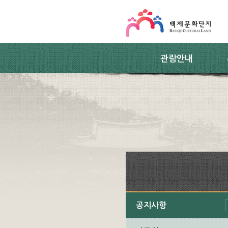
스킵네비게이션
본문 바로가기
주요메뉴 바로가기
하위메뉴 바로가기
관람안내
공지사항