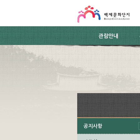
스킵네비게이션
본문 바로가기
주요메뉴 바로가기
하위메뉴 바로가기
관람안내
공지사항