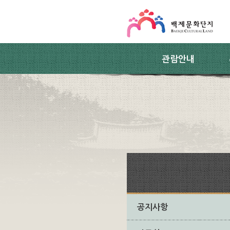
스킵네비게이션
본문 바로가기
주요메뉴 바로가기
하위메뉴 바로가기
관람안내
공지사항