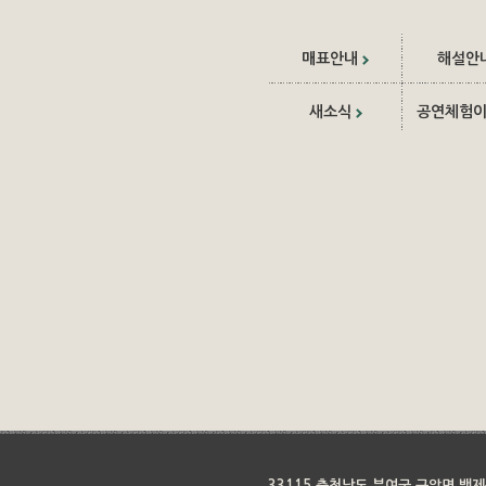
매표안내
해설안
새소식
공연체험
33115 충청남도 부여군 규암면 백제