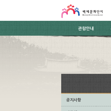
스킵네비게이션
본문 바로가기
주요메뉴 바로가기
하위메뉴 바로가기
관람안내
공지사항