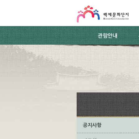
스킵네비게이션
본문 바로가기
주요메뉴 바로가기
하위메뉴 바로가기
관람안내
공지사항