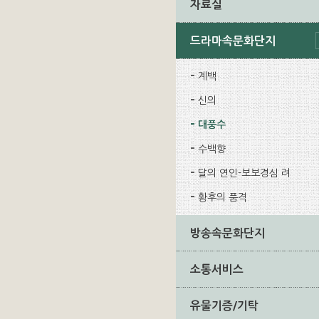
자료실
드라마속문화단지
계백
신의
대풍수
수백향
달의 연인-보보경심 려
황후의 품격
방송속문화단지
소통서비스
유물기증/기탁