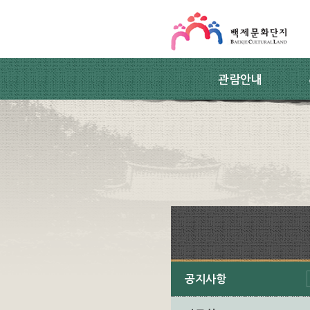
스킵네비게이션
본문 바로가기
주요메뉴 바로가기
하위메뉴 바로가기
관람안내
공지사항