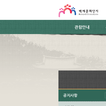
스킵네비게이션
본문 바로가기
주요메뉴 바로가기
하위메뉴 바로가기
관람안내
공지사항