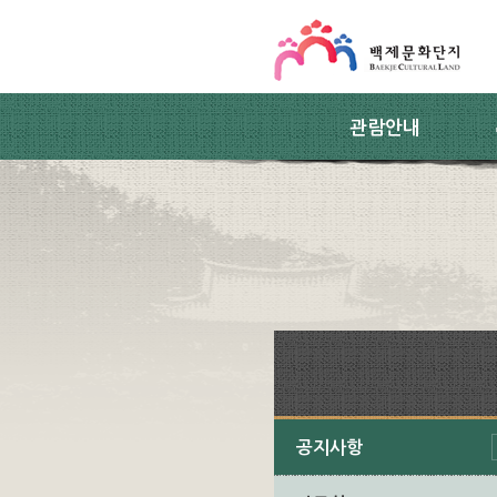
스킵네비게이션
본문 바로가기
주요메뉴 바로가기
하위메뉴 바로가기
관람안내
공지사항