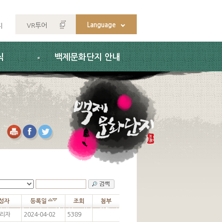
Language
VR투어
지
식
백제문화단지 안내
성자
등록일
조회
첨부
리자
2024-04-02
5389