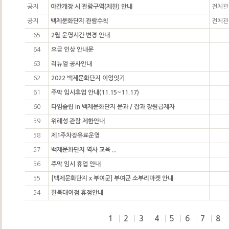
공지
야간개장 시 관람구역(제한) 안내
전체관
공지
백제문화단지 관람수칙
전체관
65
2월 운영시간 변경 안내
64
요금 인상 안내문
63
리뉴얼 공사안내
62
2022 백제문화단지 이엉잇기
61
주막 임시휴업 안내(11.15~11.17)
60
타임슬립 in 백제문화단지 문과 / 잡과 장원급제자
59
위례성 관람 제한안내
58
제1주차장유료운영
57
백제문화단지 역사 교육 ...
56
주막 임시 휴업 안내
55
[백제문화단지 x 부여군] 부여군 소부리마켓 안내
54
한복대여점 휴점안내
1
2
3
4
5
6
7
8