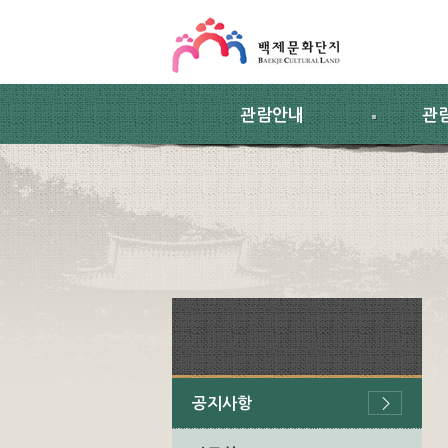
스킵네비게이션
본문 바로가기
주요메뉴 바로가기
하위메뉴 바로가기
관람안내
관
공지사항