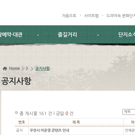
처음으로
사이트맵
드라마속 문화단
람예약·대관
즐길거리
단지소
Home
>
공지사항
공지사항
총 게시물 161 건 l 금일
0
건
번호
제 목
작
공지
우천시 미운영 콘텐츠 안내
전체관