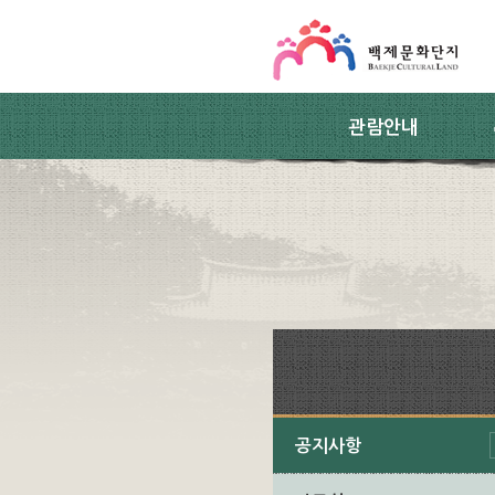
스킵네비게이션
본문 바로가기
주요메뉴 바로가기
하위메뉴 바로가기
관람안내
공지사항