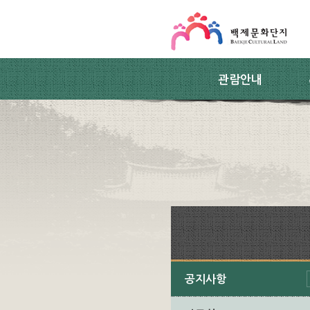
스킵네비게이션
본문 바로가기
주요메뉴 바로가기
하위메뉴 바로가기
관람안내
공지사항