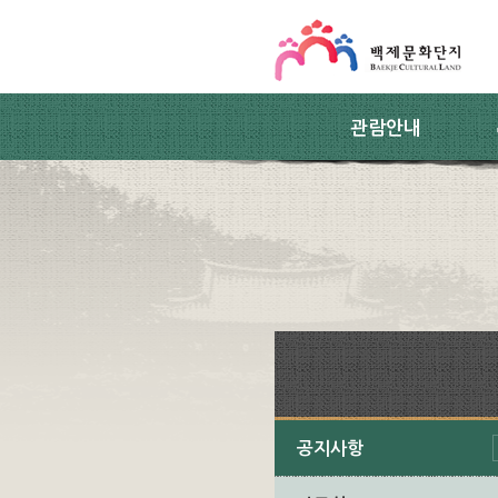
스킵네비게이션
본문 바로가기
주요메뉴 바로가기
하위메뉴 바로가기
관람안내
공지사항