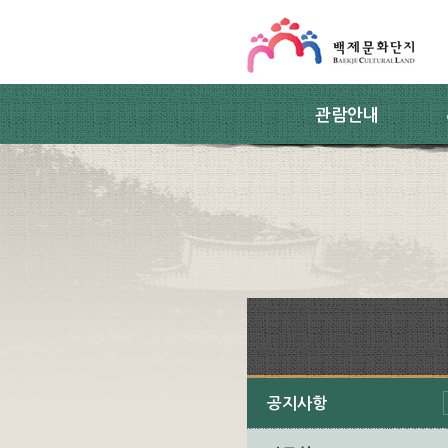
스킵네비게이션
본문 바로가기
주요메뉴 바로가기
하위메뉴 바로가기
관람안내
공지사항