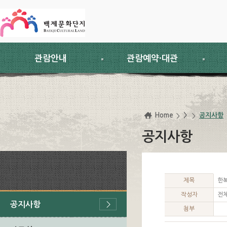
스킵네비게이션
본문 바로가기
주요메뉴 바로가기
하위메뉴 바로가기
관람안내
관람예약·대관
Home
>
공지사항
공지사항
제목
한복
작성자
전
공지사항
첨부