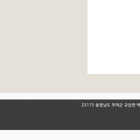
33115 충청남도 부여군 규암면 백