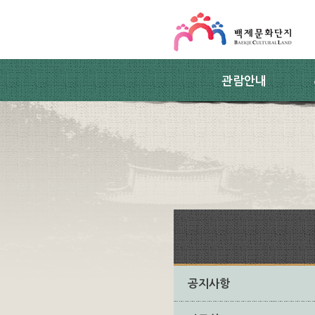
스킵네비게이션
본문 바로가기
주요메뉴 바로가기
하위메뉴 바로가기
관람안내
공지사항