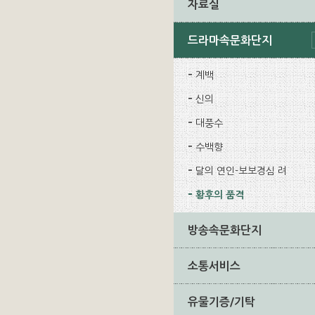
자료실
드라마속문화단지
계백
신의
대풍수
수백향
달의 연인-보보경심 려
황후의 품격
방송속문화단지
소통서비스
유물기증/기탁