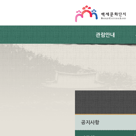
스킵네비게이션
본문 바로가기
주요메뉴 바로가기
하위메뉴 바로가기
관람안내
공지사항