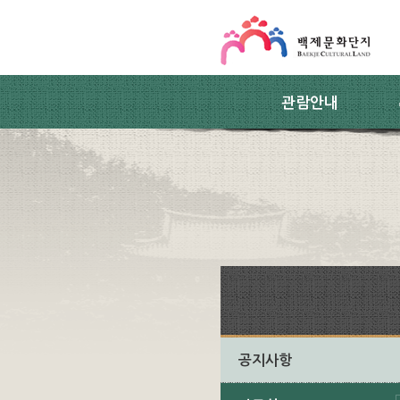
스킵네비게이션
본문 바로가기
주요메뉴 바로가기
하위메뉴 바로가기
관람안내
공지사항