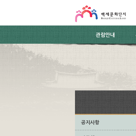
스킵네비게이션
본문 바로가기
주요메뉴 바로가기
하위메뉴 바로가기
관람안내
공지사항