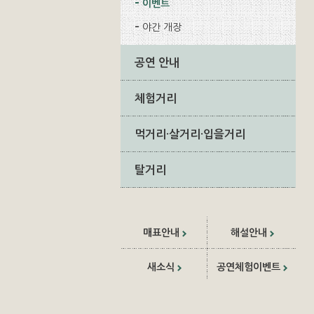
이벤트
야간 개장
공연 안내
체험거리
먹거리·살거리·입을거리
탈거리
매표안내
해설안내
새소식
공연체험이벤트