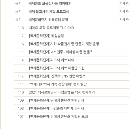
공지
백제왕의 보물상자를 열어라2!
전체관
공지
백제 외교사신 체험 프로그램
전체관
공지
백제문화단지 전통혼례 운영
전체관
118
백제의 고향 공포체험 THE END
117
[백제문화단지] 타임슬립 ...
116
[백제문화단지]지화 작품전시 및 만들기 체험 운영
115
[백제문화단지]너프전투 : 위례성 체험 컨텐츠
114
[백제문화단지]피크닉 세트 대여
113
[백제문화단지]피크닉 세트 체험단 모집
112
[백제문화단지] 산책로 SNS 인증 이벤트
111
"백제 태학박사 가족 선발대회" 행사 현장
110
2021 백제문화단지 타임슬립 in 백제 행사후기
109
[백제문화단지]위례성 콘텐츠 체험안내
108
[백제문화단지]타임슬립 대백제 과거제
107
[백제문화단지]위례성 콘텐츠 체험단 모집