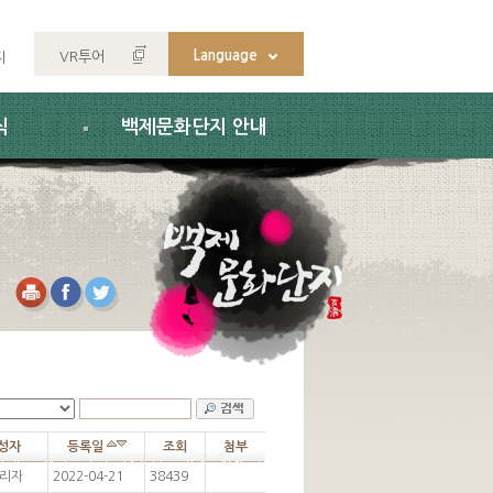
Language
VR투어
지
식
백제문화단지 안내
성자
등록일
조회
첨부
리자
2022-04-21
38439