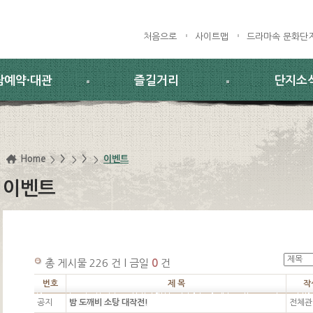
처음으로
사이트맵
드라마속 문화단
람예약·대관
즐길거리
단지소
Home
>
>
이벤트
이벤트
총 게시물 226 건 l 금일
0
건
번호
제 목
작
공지
밤 도깨비 소탕 대작전!
전체관