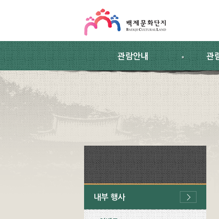
스킵네비게이션
본문 바로가기
주요메뉴 바로가기
하위메뉴 바로가기
관람안내
관
내부 행사