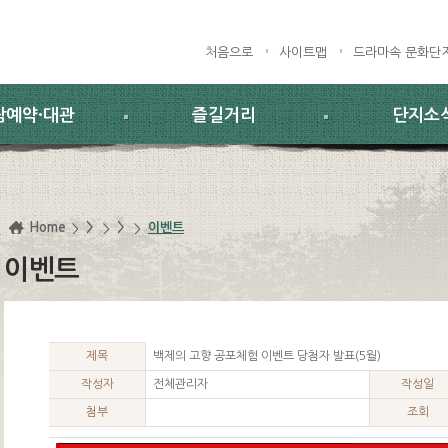
처음으로
사이트맵
드라마속 문화단
람예약·대관
즐길거리
단지소
Home
>
>
이벤트
이벤트
제목
백제의 고향 공포체험 이벤트 당첨자 발표(5월)
작성자
전체관리자
작성일
첨부
조회