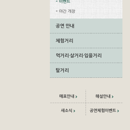
이벤트
야간 개장
공연 안내
체험거리
먹거리·살거리·입을거리
탈거리
매표안내
해설안내
새소식
공연체험이벤트