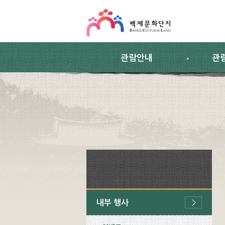
스킵네비게이션
본문 바로가기
주요메뉴 바로가기
하위메뉴 바로가기
관람안내
관
내부 행사