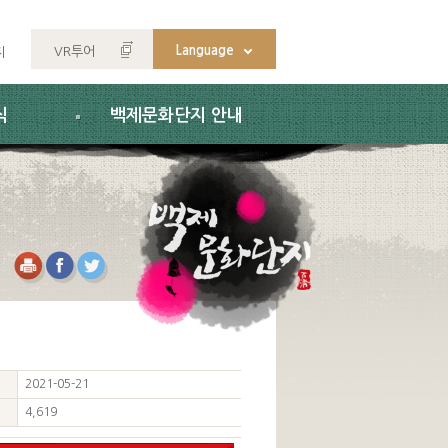
Language
VR투어
지
식
백제문화단지 안내
2021-05-21
4,619