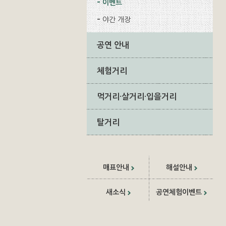
이벤트
야간 개장
공연 안내
체험거리
먹거리·살거리·입을거리
탈거리
매표안내
해설안내
새소식
공연체험이벤트