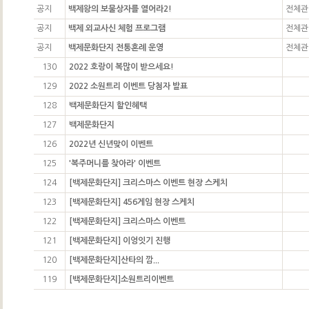
공지
백제왕의 보물상자를 열어라2!
전체관
공지
백제 외교사신 체험 프로그램
전체관
공지
백제문화단지 전통혼례 운영
전체관
130
2022 호랑이 복많이 받으세요!
129
2022 소원트리 이벤트 당첨자 발표
128
백제문화단지 할인혜택
127
백제문화단지
126
2022년 신년맞이 이벤트
125
'복주머니를 찾아라' 이벤트
124
[백제문화단지] 크리스마스 이벤트 현장 스케치
123
[백제문화단지] 456게임 현장 스케치
122
[백제문화단지] 크리스마스 이벤트
121
[백제문화단지] 이엉잇기 진행
120
[백제문화단지]산타의 깜...
119
[백제문화단지]소원트리이벤트