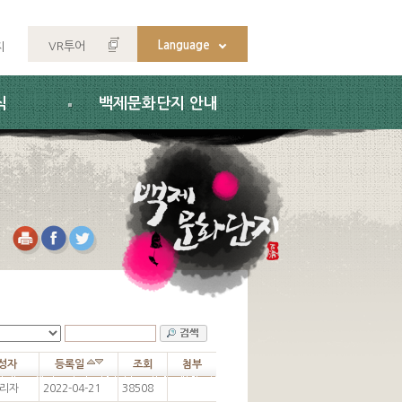
Language
VR투어
지
식
백제문화단지 안내
성자
등록일
조회
첨부
리자
2022-04-21
38508