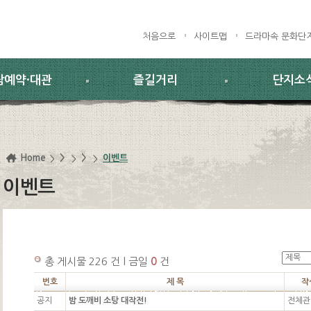
처음으로
사이트맵
드라마속 문화단
람예약·대관
즐길거리
단지소
Home
>
>
이벤트
이벤트
총 게시물 226 건 l 금일
0
건
번호
제 목
작
공지
밤 도깨비 소탕 대작전!
전체관