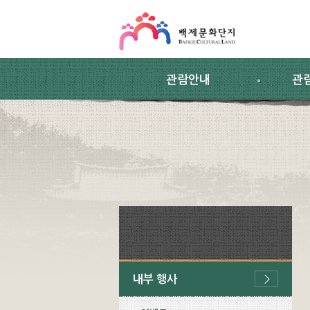
스킵네비게이션
본문 바로가기
주요메뉴 바로가기
하위메뉴 바로가기
관람안내
관
내부 행사