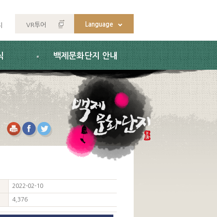
Language
VR투어
지
식
백제문화단지 안내
2022-02-10
4,376