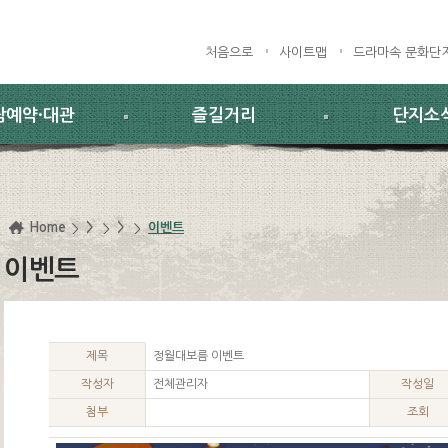
처음으로
사이트맵
드라마속 문화단
람예약·대관
즐길거리
단지소
Home
>
>
이벤트
이벤트
제목
정월대보름 이벤트
작성자
전체관리자
작성일
첨부
조회