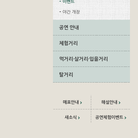
이벤트
야간 개장
공연 안내
체험거리
먹거리·살거리·입을거리
탈거리
매표안내
해설안내
새소식
공연체험이벤트