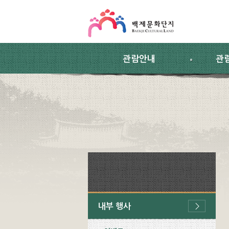
스킵네비게이션
본문 바로가기
주요메뉴 바로가기
하위메뉴 바로가기
관람안내
관
내부 행사