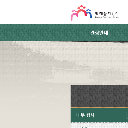
스킵네비게이션
본문 바로가기
주요메뉴 바로가기
하위메뉴 바로가기
관람안내
내부 행사