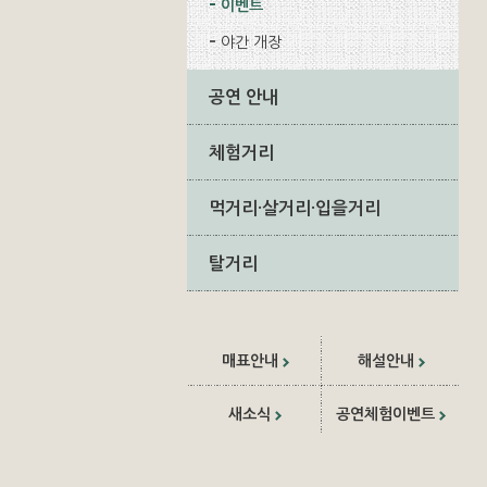
이벤트
야간 개장
공연 안내
체험거리
먹거리·살거리·입을거리
탈거리
매표안내
해설안내
새소식
공연체험이벤트