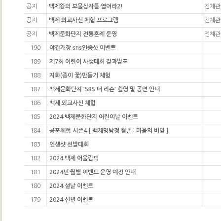
공지
백제왕의 보물상자를 열어라2!
전체관
공지
백제 외교사신 체험 프로그램
전체관
공지
백제문화단지 전통혼례 운영
전체관
190
야간개장 sns인증샷 이벤트
189
제7회 어린이 사생대회 결과발표
188
지화(종이 꽃)만들기 체험
187
백제문화단지 'SBS 더 리슨' 촬영 및 공연 안내
186
백제 외교사신 체험
185
2024 백제문화단지 어린이날 이벤트
184
공포체험 시즌4 [ 백제명탐정 혈촌 : 마을의 비밀 ]
183
인생샷 선발대회
182
2024 백제 어울림픽
181
2024년 월별 이벤트 운영 예정 안내
180
2024 설날 이벤트
179
2024 신년 이벤트