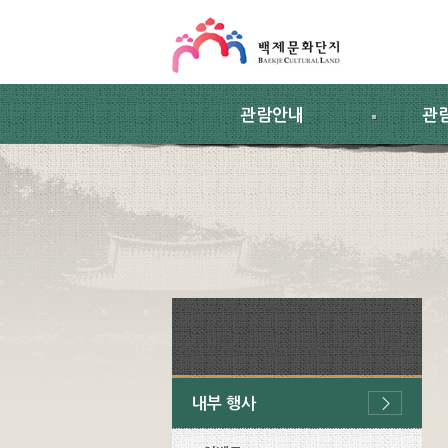
스킵네비게이션
본문 바로가기
주요메뉴 바로가기
하위메뉴 바로가기
관람안내
관
내부 행사