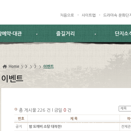
처음으로
사이트맵
드라마속 문화단
람예약·대관
즐길거리
단지소
Home
>
>
이벤트
이벤트
총 게시물 226 건 l 금일
0
건
번호
제 목
작
공지
밤 도깨비 소탕 대작전!
전체관