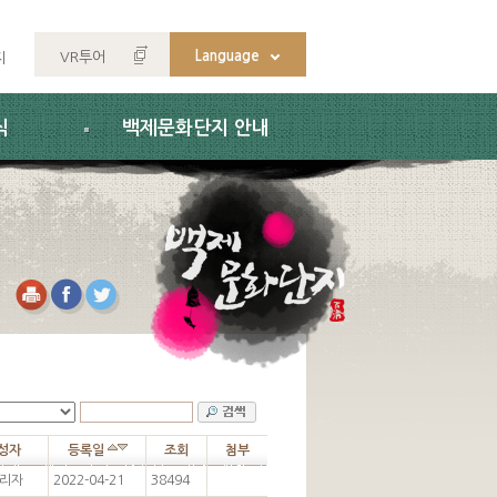
Language
VR투어
지
식
백제문화단지 안내
성자
등록일
조회
첨부
리자
2022-04-21
38494