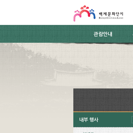
스킵네비게이션
본문 바로가기
주요메뉴 바로가기
하위메뉴 바로가기
관람안내
내부 행사