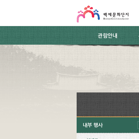
스킵네비게이션
본문 바로가기
주요메뉴 바로가기
하위메뉴 바로가기
관람안내
내부 행사