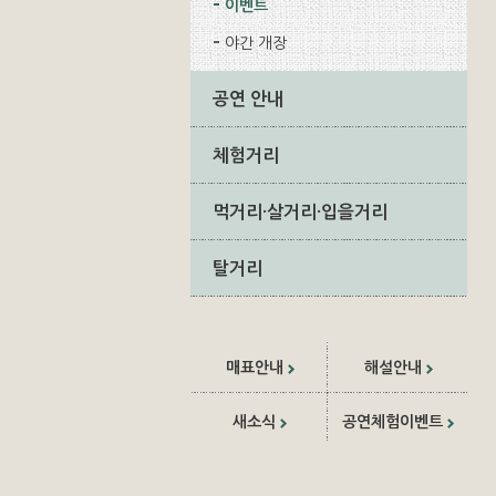
이벤트
야간 개장
공연 안내
체험거리
먹거리·살거리·입을거리
탈거리
매표안내
해설안내
새소식
공연체험이벤트