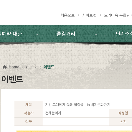
처음으로
사이트맵
드라마속 문화단
람예약·대관
즐길거리
단지소
Home
>
>
이벤트
이벤트
제목
지친 그대에게 꽃과 힐링을...in 백제문화단지
작성자
전체관리자
작성일
첨부
조회