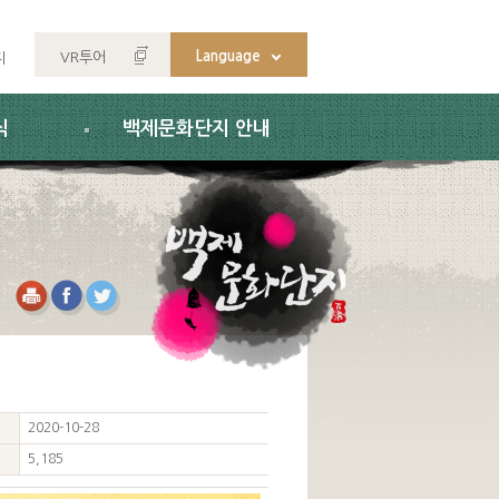
Language
VR투어
지
식
백제문화단지 안내
2020-10-28
5,185