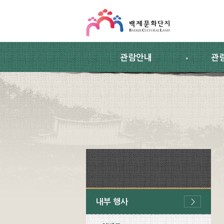
스킵네비게이션
본문 바로가기
주요메뉴 바로가기
하위메뉴 바로가기
관람안내
관
내부 행사