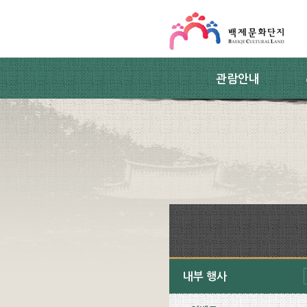
스킵네비게이션
본문 바로가기
주요메뉴 바로가기
하위메뉴 바로가기
관람안내
내부 행사