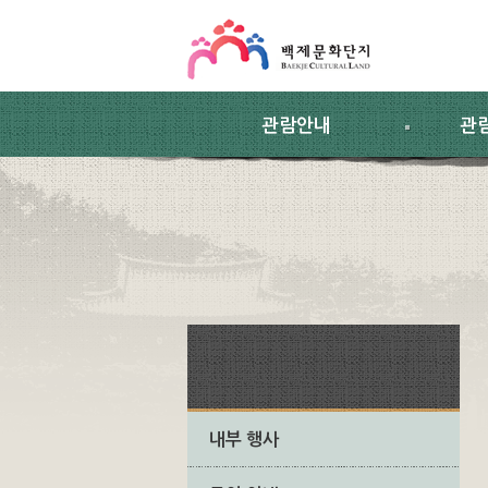
스킵네비게이션
본문 바로가기
주요메뉴 바로가기
하위메뉴 바로가기
관람안내
관
내부 행사