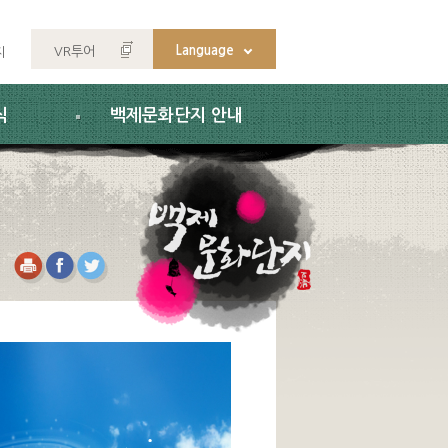
Language
VR투어
지
식
백제문화단지 안내