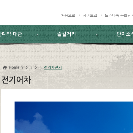
처음으로
사이트맵
드라마속 문화단
람예약·대관
즐길거리
단지소
Home
>
>
전기자전거
전기어차