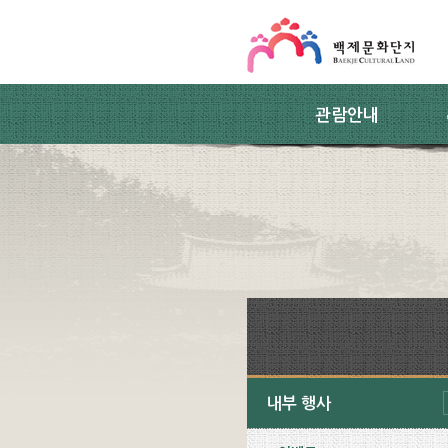
스킵네비게이션
본문 바로가기
주요메뉴 바로가기
하위메뉴 바로가기
관람안내
내부 행사