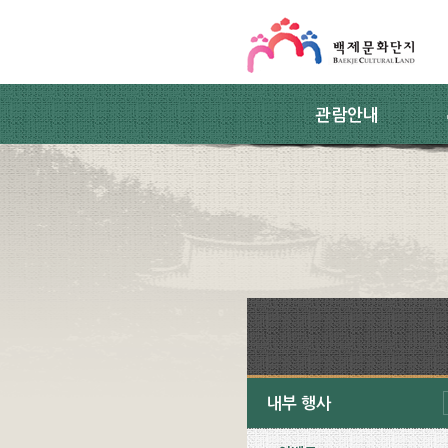
스킵네비게이션
본문 바로가기
주요메뉴 바로가기
하위메뉴 바로가기
관람안내
내부 행사