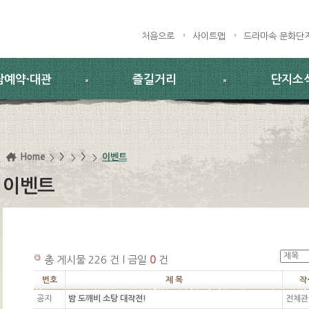
처음으로
사이트맵
드라마속 문화단
람예약·대관
즐길거리
단지소
Home
>
>
이벤트
이벤트
총 게시물 226 건 l 금일
0
건
번호
제 목
작
공지
밤 도깨비 소탕 대작전!
전체관