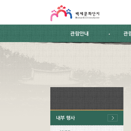
스킵네비게이션
본문 바로가기
주요메뉴 바로가기
하위메뉴 바로가기
관람안내
관
내부 행사