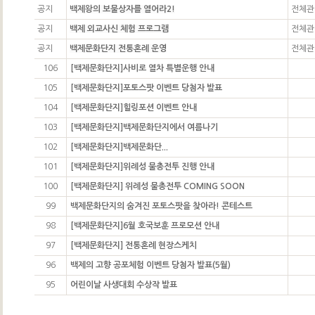
공지
백제왕의 보물상자를 열어라2!
전체관
공지
백제 외교사신 체험 프로그램
전체관
공지
백제문화단지 전통혼례 운영
전체관
106
[백제문화단지]사비로 열차 특별운행 안내
105
[백제문화단지]포토스팟 이벤트 당첨자 발표
104
[백제문화단지]힐링포션 이벤트 안내
103
[백제문화단지]백제문화단지에서 여름나기
102
[백제문화단지]백제문화단...
101
[백제문화단지]위례성 물총전투 진행 안내
100
[백제문화단지] 위례성 물총전투 COMING SOON
99
백제문화단지의 숨겨진 포토스팟을 찾아라! 콘테스트
98
[백제문화단지]6월 호국보훈 프로모션 안내
97
[백제문화단지] 전통혼례 현장스케치
96
백제의 고향 공포체험 이벤트 당첨자 발표(5월)
95
어린이날 사생대회 수상작 발표