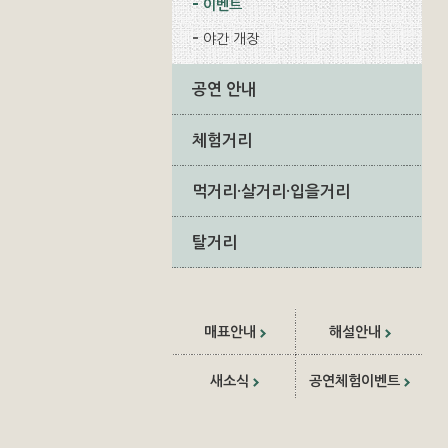
이벤트
야간 개장
공연 안내
체험거리
먹거리·살거리·입을거리
탈거리
매표안내
해설안내
새소식
공연체험이벤트