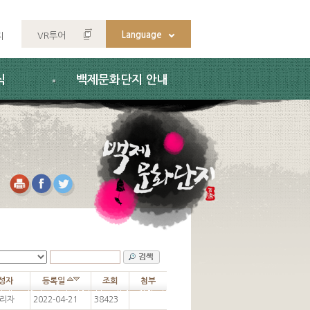
Language
VR투어
지
식
백제문화단지 안내
성자
등록일
조회
첨부
리자
2022-04-21
38423