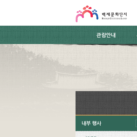
스킵네비게이션
본문 바로가기
주요메뉴 바로가기
하위메뉴 바로가기
관람안내
내부 행사