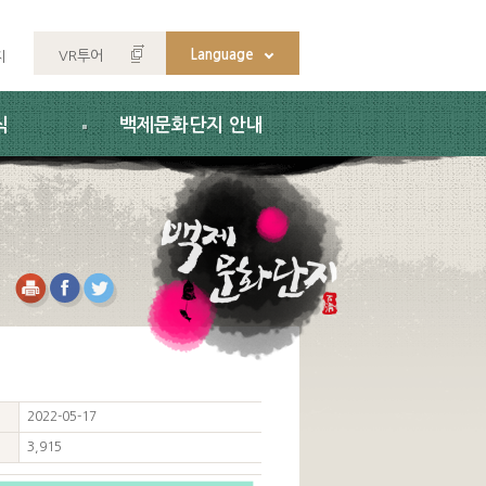
Language
VR투어
지
식
백제문화단지 안내
2022-05-17
3,915