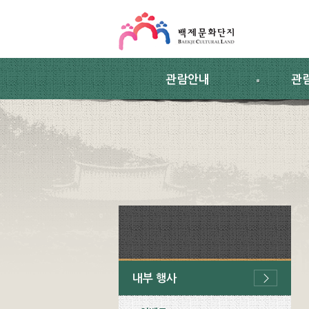
스킵네비게이션
본문 바로가기
주요메뉴 바로가기
하위메뉴 바로가기
관람안내
관
내부 행사