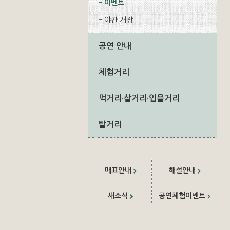
이벤트
야간 개장
공연 안내
체험거리
먹거리·살거리·입을거리
탈거리
매표안내
해설안내
새소식
공연체험이벤트