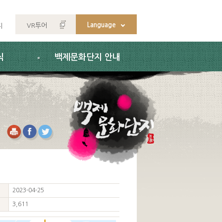
Language
VR투어
지
식
백제문화단지 안내
2023-04-25
3,611