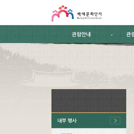
스킵네비게이션
본문 바로가기
주요메뉴 바로가기
하위메뉴 바로가기
관람안내
관
내부 행사