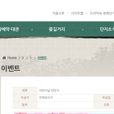
처음으로
사이트맵
드라마속 문화단
람예약·대관
즐길거리
단지소
Home
>
>
이벤트
이벤트
제목
어린이날 대잔치
작성자
전체관리자
작성일
첨부
조회