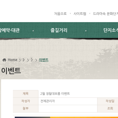
처음으로
사이트맵
드라마속 문화단
람예약·대관
즐길거리
단지소
Home
>
>
이벤트
이벤트
제목
2월 정월대보름 이벤트
작성자
전체관리자
작성일
첨부
조회