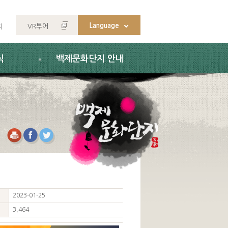
Language
VR투어
지
식
백제문화단지 안내
2023-01-25
3,464