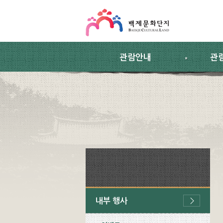
스킵네비게이션
본문 바로가기
주요메뉴 바로가기
하위메뉴 바로가기
관람안내
관
내부 행사