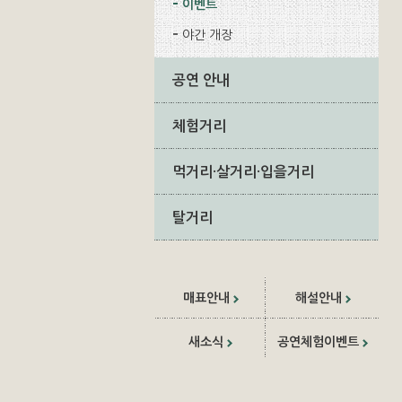
이벤트
야간 개장
공연 안내
체험거리
먹거리·살거리·입을거리
탈거리
매표안내
해설안내
새소식
공연체험이벤트