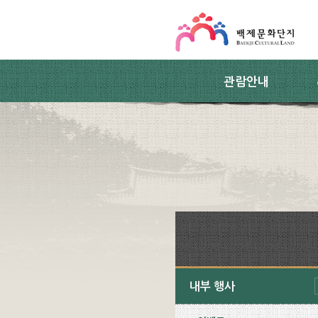
스킵네비게이션
본문 바로가기
주요메뉴 바로가기
하위메뉴 바로가기
관람안내
내부 행사