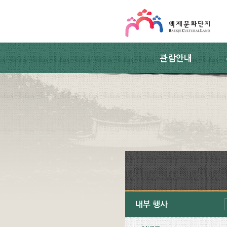
스킵네비게이션
본문 바로가기
주요메뉴 바로가기
하위메뉴 바로가기
관람안내
내부 행사