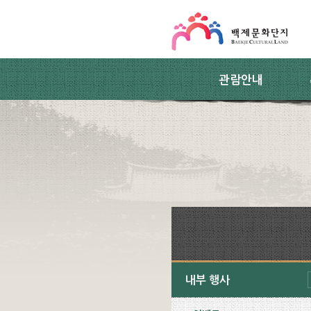
스킵네비게이션
본문 바로가기
주요메뉴 바로가기
하위메뉴 바로가기
관람안내
내부 행사