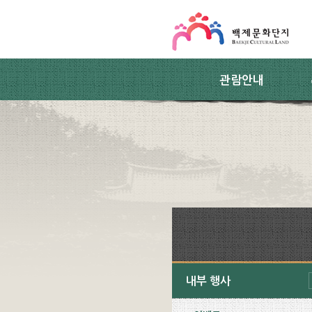
스킵네비게이션
본문 바로가기
주요메뉴 바로가기
하위메뉴 바로가기
관람안내
내부 행사