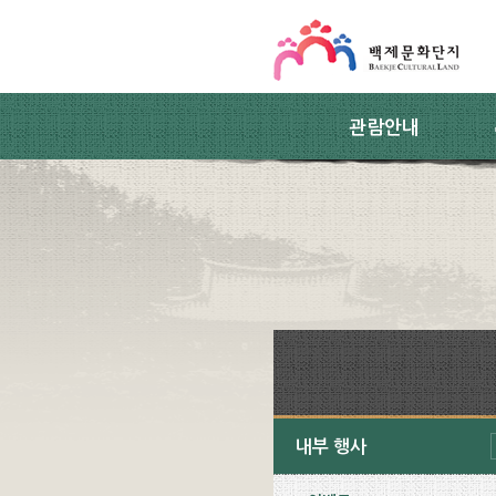
스킵네비게이션
본문 바로가기
주요메뉴 바로가기
하위메뉴 바로가기
관람안내
내부 행사