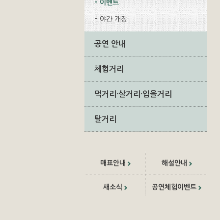
이벤트
야간 개장
공연 안내
체험거리
먹거리·살거리·입을거리
탈거리
매표안내
해설안내
새소식
공연체험이벤트