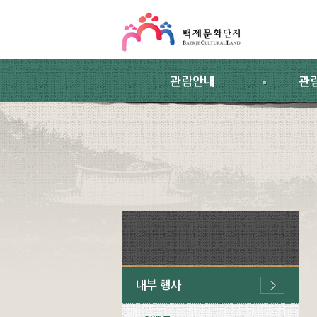
스킵네비게이션
본문 바로가기
주요메뉴 바로가기
하위메뉴 바로가기
관람안내
관
내부 행사