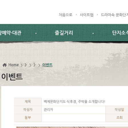
처음으로
사이트맵
드라마속 문화단
람예약·대관
즐길거리
단지소
Home
>
>
이벤트
이벤트
제목
백제문화단지도 식후경, 주막을 소개합니다!
작성자
관리자
작성일
첨부
조회