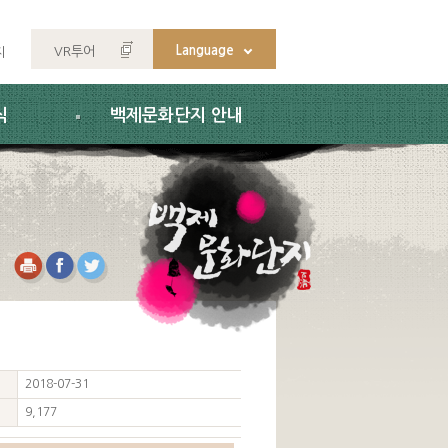
Language
VR투어
지
식
백제문화단지 안내
2018-07-31
9,177