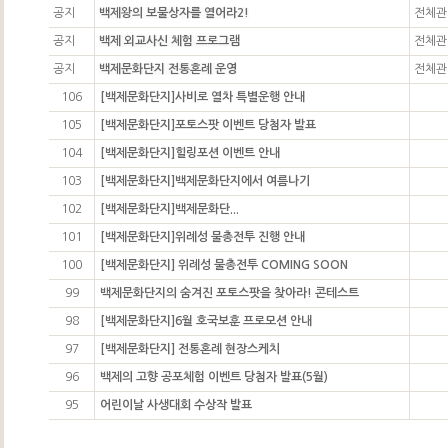
공지
백제왕의 보물상자를 열어라2!
전체관
공지
백제 외교사신 체험 프로그램
전체관
공지
백제문화단지 전통혼례 운영
전체관
106
[백제문화단지]사비로 열차 특별운행 안내
105
[백제문화단지]포토스팟 이벤트 당첨자 발표
104
[백제문화단지]힐링포션 이벤트 안내
103
[백제문화단지]백제문화단지에서 여름나기
102
[백제문화단지]백제문화단...
101
[백제문화단지]위례성 물총전투 진행 안내
100
[백제문화단지] 위례성 물총전투 COMING SOON
99
백제문화단지의 숨겨진 포토스팟을 찾아라! 콘테스트
98
[백제문화단지]6월 호국보훈 프로모션 안내
97
[백제문화단지] 전통혼례 현장스케치
96
백제의 고향 공포체험 이벤트 당첨자 발표(5월)
95
어린이날 사생대회 수상작 발표