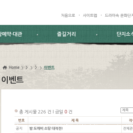
처음으로
사이트맵
드라마속 문화단
람예약·대관
즐길거리
단지소
Home
>
>
이벤트
이벤트
총 게시물 226 건 l 금일
0
건
번호
제 목
작
공지
밤 도깨비 소탕 대작전!
전체관