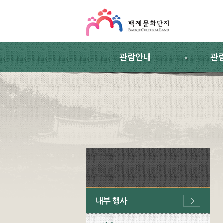
스킵네비게이션
본문 바로가기
주요메뉴 바로가기
하위메뉴 바로가기
관람안내
관
내부 행사