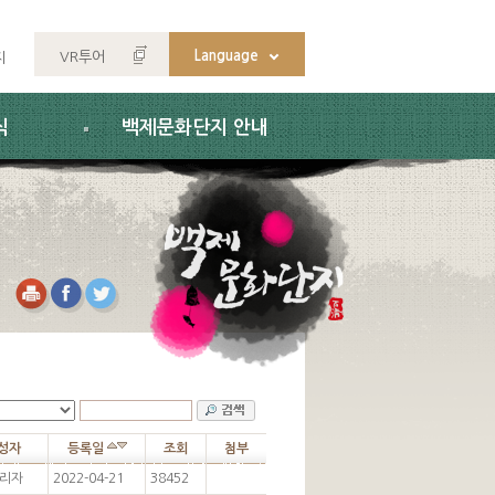
Language
VR투어
지
식
백제문화단지 안내
성자
등록일
조회
첨부
리자
2022-04-21
38452