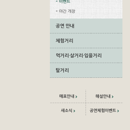
이벤트
야간 개장
공연 안내
체험거리
먹거리·살거리·입을거리
탈거리
매표안내
해설안내
새소식
공연체험이벤트